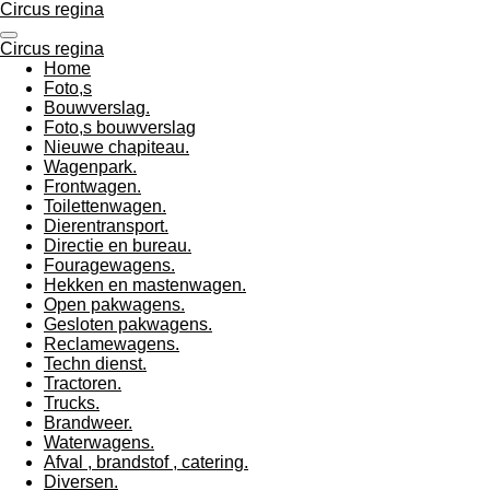
Circus regina
Ga
direct
Circus regina
naar
Home
de
Foto,s
hoofdinhoud
Bouwverslag.
Foto,s bouwverslag
Nieuwe chapiteau.
Wagenpark.
Frontwagen.
Toilettenwagen.
Dierentransport.
Directie en bureau.
Fouragewagens.
Hekken en mastenwagen.
Open pakwagens.
Gesloten pakwagens.
Reclamewagens.
Techn dienst.
Tractoren.
Trucks.
Brandweer.
Waterwagens.
Afval , brandstof , catering.
Diversen.