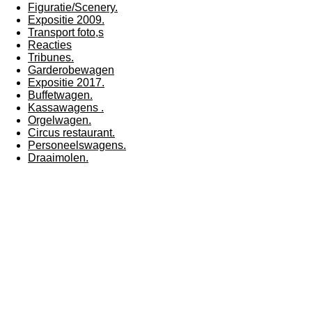
Figuratie/Scenery.
Expositie 2009.
Transport foto,s
Reacties
Tribunes.
Garderobewagen
Expositie 2017.
Buffetwagen.
Kassawagens .
Orgelwagen.
Circus restaurant.
Personeelswagens.
Draaimolen.