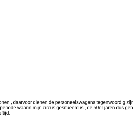
onen , daarvoor dienen de personeelswagens tegenwoordig zijn d
eriode waarin mijn circus gesitueerd is , de 50er jaren dus geb
ftijd.