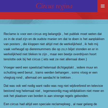
Circus regina
Ga
direct
naar
de
hoofdinhoud
Reclame is voor een circus erg belangrijk , het publiek moet weten dat
ze in de stad zijn en de oudste manier om dat te doen is het aanplakken
van posters , die kloppen niet altijd met de werkelijkheid , ik heb mij
vaak verheugd op dierennummers die op zo,n biljet stonden en er in
werkelijkheid niet bleken te zijn , maar een beetje overdrijven hoort
tenslotte ook bij het circus ( iets wat ze niet allemaal doen )
Vroeger werd een speelstad helemaal dichtgeplakt , iedere muur en
schutting werd benut , trams werden behangen , soms vloog er een
vliegtuig rond , allemaal om aandacht te trekken .
Dat was ook wel nodig want radio was nog niet wijdverbreid en televisie
bestond nog helemaal niet , tegenwoordig mag wildplakken niet meer en
ook het plaatsen van borden is aan strenge regels gebonden.
Een circus had altijd een speciale reclameploeg , al naar gelang de